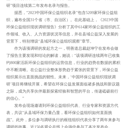
研”项目连续第二年发布名录与报告。
据悉，“2023中国环保公益组织名录”包含5209家环保公益组
织，遍布全国31个省（市、自治区）。在此基础上，《2023中国
环保公益组织现状调研报告》分析了其中614家环保公益组织的工
作领域、收入、人力资源状况等信息，并在县域公益深入发展的
背景下，特别增设“县域环保公益组织观察”章节。
作为该项调研的发起方之一，明善道总裁赵坤宁在发布会做
了报告主要发现和结论的解读，她说：“该项调研连续两年已收集
约800家活跃环保公益组织的运营信息，行业的趋势在数据的累积
中不断清晰。在公益行业整体形势趋于紧张的背景下，环保公益
组织展示出直面挑战的韧性。未来，‘中国环保公益组织现状调
研’项目将继续开展，希望在环保公益发展面临诸多挑战和新议题
之际，成为共享伙伴最新探索经验和智慧的平台，传递砥砺前行
的信心。”
发布会现场邀请到环保公益组织代表、行业专家和资源方代
表，共议“从县域环保力量凸显，看环保公益组织如何直面挑
战”。此外，多位参与调研执行的枢纽组织代表分享了两年来参与
调研的故事。近150名观众在线上会场中参与了本次发布会。