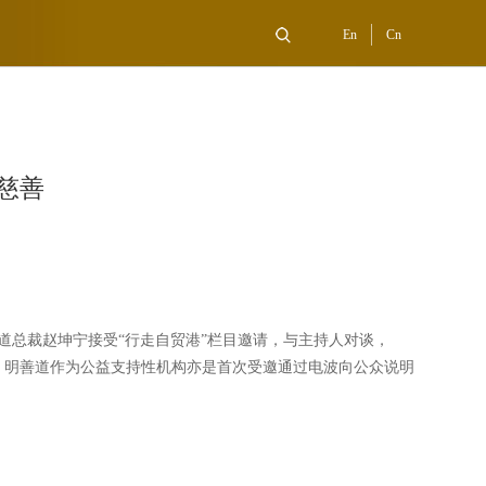
En
Cn
慈善
善道总裁赵坤宁接受“行走自贸港”栏目邀请，与主持人对谈，
，明善道作为公益支持性机构亦是首次受邀通过电波向公众说明