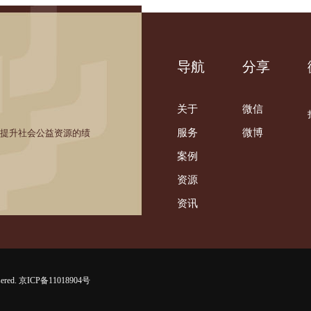
导航
分享
关于
微信
服务
微博
，提升社会公益资源的绩
案例
资源
资讯
red.
京ICP备11018904号